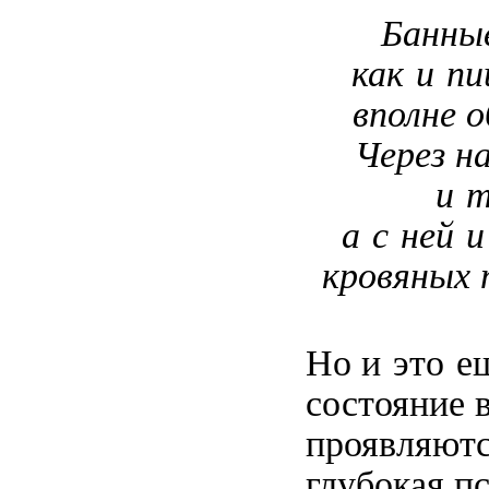
Банные
как и пи
вполне 
Через н
и т
а с ней 
кровяных 
Но и это е
состояние 
проявляютс
глубокая п