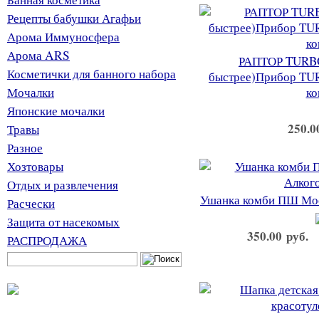
Рецепты бабушки Агафьи
Арома Иммуносфера
Арома ARS
РАПТОР TURBO 
Косметички для банного набора
быстрее)Прибор TU
Мочалки
ко
Японские мочалки
250.0
Травы
Разное
Хозтовары
Отдых и развлечения
Ушанка комби ПШ Мос
Расчески
Защита от насекомых
350.00 руб.
РАСПРОДАЖА