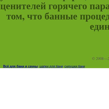
ценителей горячего пара
том, что банные проце
един
© 2008—
|
Всё для бани и сауны
|
шапки для бани
|
сидушки бани