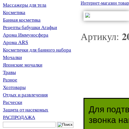
Интернет-магазин товар
Массажеры для тела
Косметика
Банная косметика
Рецепты бабушки Агафьи
2
Артикул:
Арома Иммуносфера
Арома ARS
Косметички для банного набора
Мочалки
Японские мочалки
Травы
Разное
Хозтовары
Отдых и развлечения
Расчески
Для подт
Защита от насекомых
РАСПРОДАЖА
звонка н