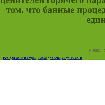
том, что банные проце
един
© 2008—
|
Всё для бани и сауны
|
шапки для бани
|
сидушки бани