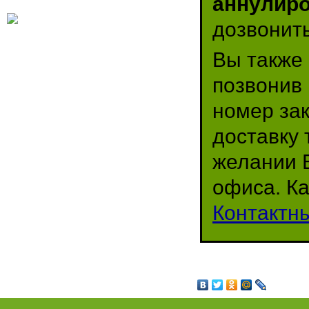
аннулир
дозвонить
Вы также 
позвонив 
номер за
доставку 
желании 
офиса. Ка
Контактн