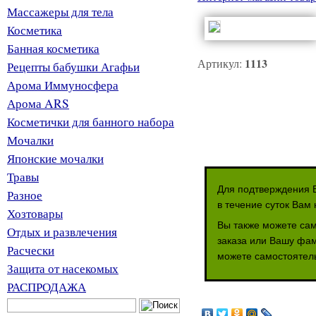
Массажеры для тела
Косметика
Банная косметика
1113
Артикул:
Рецепты бабушки Агафьи
Арома Иммуносфера
Арома ARS
Косметички для банного набора
Мочалки
Японские мочалки
Травы
Для подтверждения В
Разное
в течение суток Вам 
Хозтовары
Вы также можете сам
Отдых и развлечения
заказа или Вашу фам
Расчески
можете самостоятель
Защита от насекомых
РАСПРОДАЖА