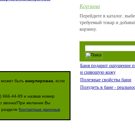
Корзина
Перейдите в каталог, выб
требуемый товар и добавьт
корзину.
Баня подарит ощущение п
и сияющую кожу
Полезные свойства бани
з может быть
аннулирован
, если
Похудеть в бане - реальнос
) 666-44-89 и назвав номер
го звонка!При желании Вы
в разделе
Контактные даннные