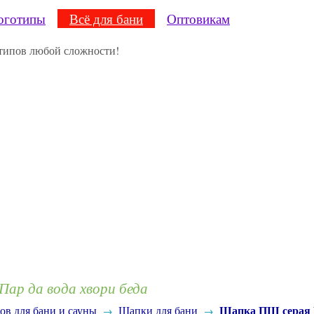
оготипы
Всё для бани
Оптовикам
ар да вода хвори беда
Шапка ПШ серая П
ов для бани и сауны
Шапки для бани
→
→