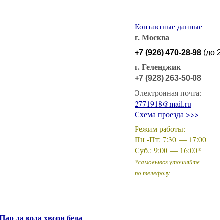
Контактные данные
г. Москва
+7
(
926
) 470-28-98
(до
2
г. Геленджик
+7
(928
) 263-50-08
Электронная почта:
2771918@mail.ru
Схема проезда >>>
Режим работы:
Пн -Пт: 7:30 — 17:00
Суб.: 9:00 — 16:00*
*самовывоз уточняйте
по телефону
ар да вода хвори беда