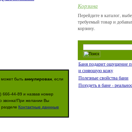
Корзина
Перейдите в каталог, выб
требуемый товар и добавьт
корзину.
Баня подарит ощущение п
и сияющую кожу
Полезные свойства бани
з может быть
аннулирован
, если
Похудеть в бане - реальнос
) 666-44-89 и назвав номер
го звонка!При желании Вы
в разделе
Контактные даннные