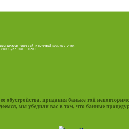
ем заказов через сайт и по e-mail: круглосуточно;
7:00, Суб.: 9:00 — 16:00
я ее обустройства, придания баньке той неповторим
еемся, мы убедили вас в том, что банные процедур