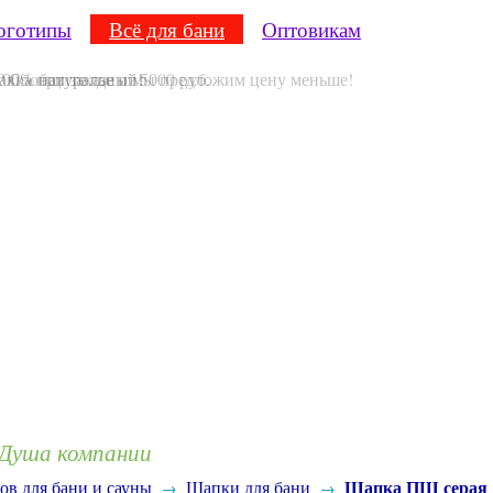
оготипы
Всё для бани
Оптовикам
Душа компании
Шапка ПШ серая 
ов для бани и сауны
Шапки для бани
→
→