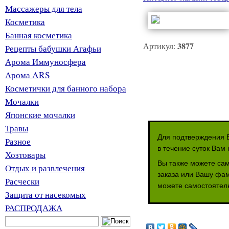
Массажеры для тела
Косметика
Банная косметика
3877
Артикул:
Рецепты бабушки Агафьи
Арома Иммуносфера
Арома ARS
Косметички для банного набора
Мочалки
Японские мочалки
Травы
Для подтверждения В
Разное
в течение суток Вам 
Хозтовары
Вы также можете сам
Отдых и развлечения
заказа или Вашу фам
Расчески
можете самостоятель
Защита от насекомых
РАСПРОДАЖА