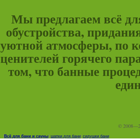
Мы предлагаем всё для
обустройства, придани
уютной атмосферы, по к
ценителей горячего пара
том, что банные проце
един
© 2008—
|
Всё для бани и сауны
|
шапки для бани
|
сидушки бани