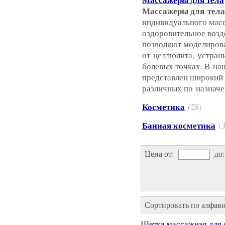
Массажеры для тела
индивидуального мас
оздоровительное возд
позволяют моделирова
от целлюлита, устран
болевых точках. В на
представлен широкий
различных по назнач
Косметика
(28)
Банная косметика
(
Цена от:
до
Сортировать по алфав
Щетка массажная для с