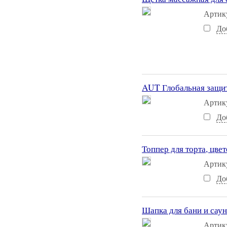
Артик
До
AUT Глобальная защита
Артик
До
Топпер для торта, цвет
Артик
До
Шапка для бани и саун
Артик