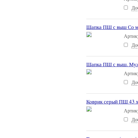
До
Шапка ПШ с выш Со мн
Артик
До
Шапка ПШ с выш. Муж
Артик
До
Коврик серый ПШ 43 х
Артик
До