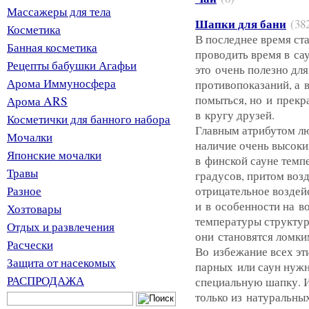
Массажеры для тела
Шапки для бани
(38
Косметика
В последнее время ст
Банная косметика
проводить время в са
Рецепты бабушки Агафьи
это очень полезно дл
Арома Иммуносфера
противопоказаний, а в
помыться, но и прекр
Арома ARS
в кругу друзей.
Косметички для банного набора
Главным атрибутом лю
Мочалки
наличие очень высоки
Японские мочалки
в финской сауне темп
Травы
градусов, притом возд
Разное
отрицательное воздей
и в особенности на в
Хозтовары
температуры структур
Отдых и развлечения
они становятся ломки
Расчески
Во избежание всех э
Защита от насекомых
парных или саун нужн
РАСПРОДАЖА
специальную шапку. И
только из натуральны