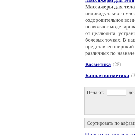
Массажеры для тела
индивидуального мас
оздоровительное возд
позволяют моделирова
от целлюлита, устран
болевых точках. В на
представлен широкий
различных по назнач
Косметика
(28)
Банная косметика
(
Цена от:
до
Сортировать по алфав
Щетка массажная для с