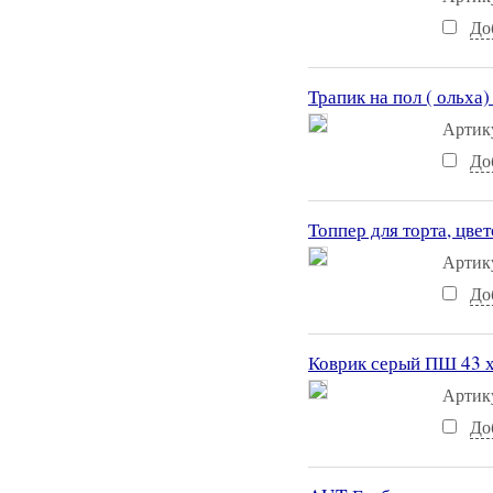
До
Трапик на пол ( ольха)
Артик
До
Топпер для торта, цвет
Артик
До
Коврик серый ПШ 43 х
Артик
До