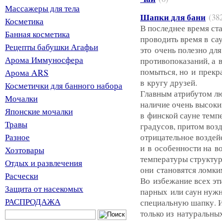
Массажеры для тела
Шапки для бани
(38
Косметика
В последнее время ст
Банная косметика
проводить время в са
Рецепты бабушки Агафьи
это очень полезно дл
Арома Иммуносфера
противопоказаний, а в
помыться, но и прекр
Арома ARS
в кругу друзей.
Косметички для банного набора
Главным атрибутом лю
Мочалки
наличие очень высоки
Японские мочалки
в финской сауне темп
Травы
градусов, притом возд
Разное
отрицательное воздей
и в особенности на в
Хозтовары
температуры структур
Отдых и развлечения
они становятся ломки
Расчески
Во избежание всех э
Защита от насекомых
парных или саун нужн
РАСПРОДАЖА
специальную шапку. И
только из натуральны