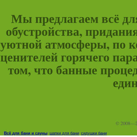
Мы предлагаем всё для
обустройства, придани
уютной атмосферы, по к
ценителей горячего пара
том, что банные проце
един
© 2008—
|
Всё для бани и сауны
|
шапки для бани
|
сидушки бани