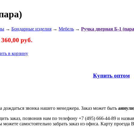
пара)
ны
→
Бондарные изделия
→
Мебель
→
Ручка дверная Б-1 (пара
360,00 руб.
:
ить в корзину
Купить оптом
а дождаться звонка нашего менеджера. Заказ может быть
аннули
ить заказ, позвонив нам по телефону +7 (495) 666-44-89 и назв
можете самостоятельно забрать заказ из офиса. Карту проезда 